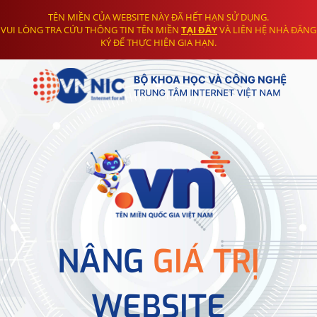
TÊN MIỀN CỦA WEBSITE NÀY ĐÃ HẾT HẠN SỬ DỤNG.
VUI LÒNG TRA CỨU THÔNG TIN TÊN MIỀN
TẠI ĐÂY
VÀ LIÊN HỆ NHÀ ĐĂNG
KÝ ĐỂ THỰC HIỆN GIA HẠN.
NÂNG
GIÁ TRỊ
WEBSITE