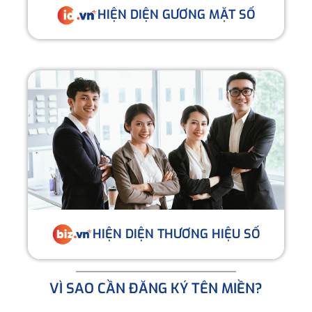
HIỆN DIỆN GƯƠNG MẶT SỐ
HIỆN DIỆN THƯƠNG HIỆU SỐ
VÌ SAO CẦN ĐĂNG KÝ TÊN MIỀN?