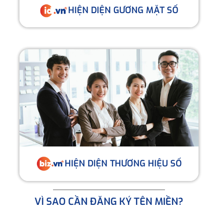
HIỆN DIỆN GƯƠNG MẶT SỐ
HIỆN DIỆN THƯƠNG HIỆU SỐ
VÌ SAO CẦN ĐĂNG KÝ TÊN MIỀN?