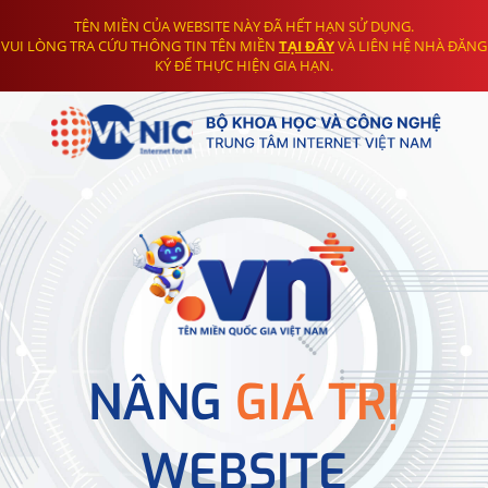
TÊN MIỀN CỦA WEBSITE NÀY ĐÃ HẾT HẠN SỬ DỤNG.
VUI LÒNG TRA CỨU THÔNG TIN TÊN MIỀN
TẠI ĐÂY
VÀ LIÊN HỆ NHÀ ĐĂNG
KÝ ĐỂ THỰC HIỆN GIA HẠN.
NÂNG
GIÁ TRỊ
WEBSITE