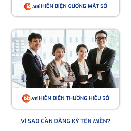
HIỆN DIỆN GƯƠNG MẶT SỐ
HIỆN DIỆN THƯƠNG HIỆU SỐ
VÌ SAO CẦN ĐĂNG KÝ TÊN MIỀN?