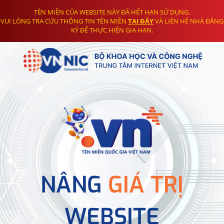
TÊN MIỀN CỦA WEBSITE NÀY ĐÃ HẾT HẠN SỬ DỤNG.
VUI LÒNG TRA CỨU THÔNG TIN TÊN MIỀN
TẠI ĐÂY
VÀ LIÊN HỆ NHÀ ĐĂNG
KÝ ĐỂ THỰC HIỆN GIA HẠN.
NÂNG
GIÁ TRỊ
WEBSITE