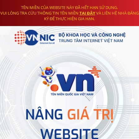
TÊN MIỀN CỦA WEBSITE NÀY ĐÃ HẾT HẠN SỬ DỤNG.
VUI LÒNG TRA CỨU THÔNG TIN TÊN MIỀN
TẠI ĐÂY
VÀ LIÊN HỆ NHÀ ĐĂNG
KÝ ĐỂ THỰC HIỆN GIA HẠN.
NÂNG
GIÁ TRỊ
WEBSITE