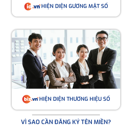
HIỆN DIỆN GƯƠNG MẶT SỐ
HIỆN DIỆN THƯƠNG HIỆU SỐ
VÌ SAO CẦN ĐĂNG KÝ TÊN MIỀN?