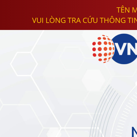
TÊN M
VUI LÒNG TRA CỨU THÔNG TI