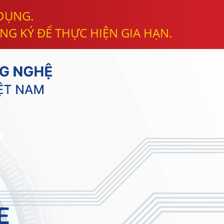
 DỤNG.
NG KÝ ĐỂ THỰC HIỆN GIA HẠN.
E