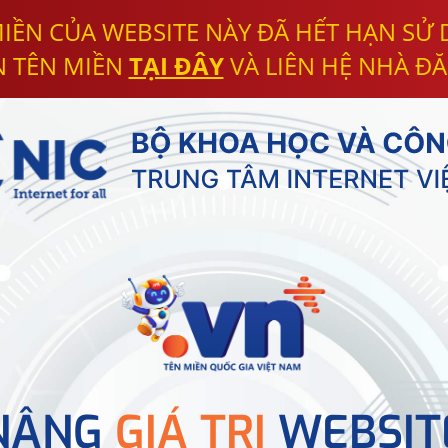
IỀN CỦA WEBSITE NÀY ĐÃ HẾT HẠN SỬ
N TÊN MIỀN
TẠI ĐÂY
VÀ LIÊN HỆ NHÀ ĐĂ
NÂNG
GIÁ TRỊ
WEBSIT