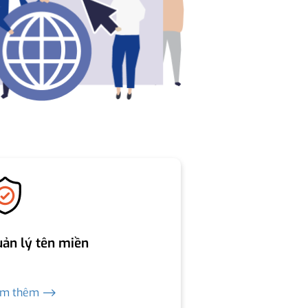
ản lý tên miền
em thêm ⟶