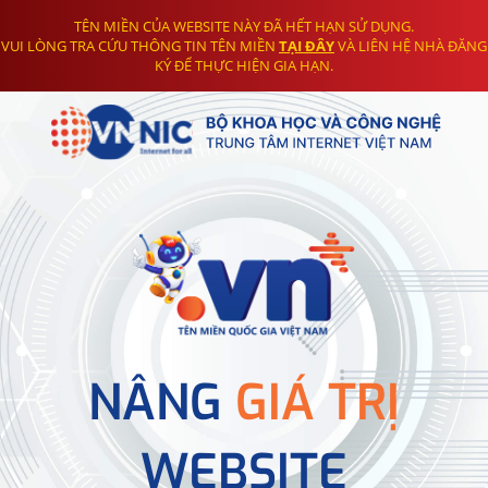
TÊN MIỀN CỦA WEBSITE NÀY ĐÃ HẾT HẠN SỬ DỤNG.
VUI LÒNG TRA CỨU THÔNG TIN TÊN MIỀN
TẠI ĐÂY
VÀ LIÊN HỆ NHÀ ĐĂNG
KÝ ĐỂ THỰC HIỆN GIA HẠN.
NÂNG
GIÁ TRỊ
WEBSITE