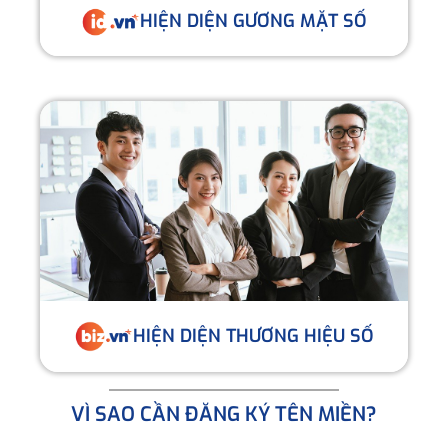
HIỆN DIỆN GƯƠNG MẶT SỐ
HIỆN DIỆN THƯƠNG HIỆU SỐ
VÌ SAO CẦN ĐĂNG KÝ TÊN MIỀN?