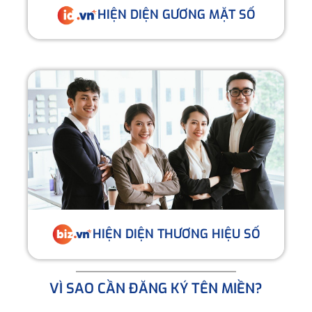
HIỆN DIỆN GƯƠNG MẶT SỐ
HIỆN DIỆN THƯƠNG HIỆU SỐ
VÌ SAO CẦN ĐĂNG KÝ TÊN MIỀN?