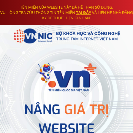
TÊN MIỀN CỦA WEBSITE NÀY ĐÃ HẾT HẠN SỬ DỤNG.
VUI LÒNG TRA CỨU THÔNG TIN TÊN MIỀN
TẠI ĐÂY
VÀ LIÊN HỆ NHÀ ĐĂNG
KÝ ĐỂ THỰC HIỆN GIA HẠN.
NÂNG
GIÁ TRỊ
WEBSITE