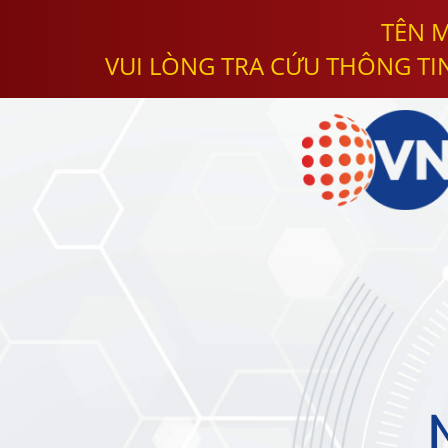
TÊN M
VUI LÒNG TRA CỨU THÔNG TI