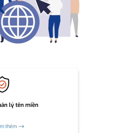
ản lý tên miền
em thêm ⟶