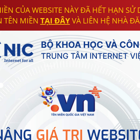
IỀN CỦA WEBSITE NÀY ĐÃ HẾT HẠN SỬ
N TÊN MIỀN
TẠI ĐÂY
VÀ LIÊN HỆ NHÀ ĐĂ
NÂNG
GIÁ TRỊ
WEBSIT