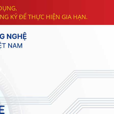
 DỤNG.
NG KÝ ĐỂ THỰC HIỆN GIA HẠN.
E